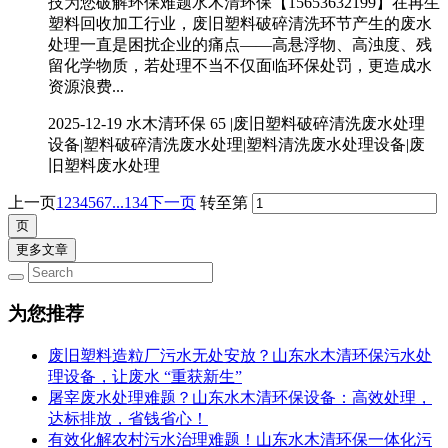
技为您破解环保难题水木清环保【15653632199】在再生
塑料回收加工行业，废旧塑料破碎清洗环节产生的废水
处理一直是困扰企业的痛点——高悬浮物、高浊度、残
留化学物质，若处理不当不仅面临环保处罚，更造成水
资源浪费...
2025-12-19
水木清环保
65 |废旧塑料破碎清洗废水处理
设备|塑料破碎清洗废水处理|塑料清洗废水处理设备|废
旧塑料废水处理
上一页
1
2
3
4
5
6
7
...134
下一页
转至第
更多文章
为您推荐
废旧塑料造粒厂污水无处安放？山东水木清环保污水处
理设备，让废水 “重获新生”
屠宰废水处理难题？山东水木清环保设备：高效处理，
达标排放，省钱省心！
有效化解农村污水治理难题！山东水木清环保一体化污