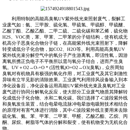
利用特制的高能高臭氧UV紫外线光束照射废气，裂解工
业废气如：氨、三甲胺、硫化氢、甲硫氢、甲硫醇、甲硫醚、
乙酸丁酯、乙酸乙酯、二甲二硫、二硫化碳和苯乙烯，硫化物
H2S、VOC类，苯、甲苯、二甲苯的分子链结构，使有机或无
机高分子恶臭化合物分子链，在高能紫外线光束照射下，降解
转变成低分子化合物，如CO2、H2O等。利用高能高臭氧UV
紫外线光束分解空气中的氧分子产生游离氧，即活性氧，因游
离氧所携正负电子不平衡所以需与氧分子结合，进而产生臭
氧。UV＋O2→O-+O＊(活性氧)O+O2→O3(臭氧)，众所周知
臭氧对有机物具有极强的氧化作用，对工业废气及其它刺激性
异味有立竿见影的清除效果。工业废气利用排风设备输入到本
净化设备后，净化设备运用高能UV紫外线光束及臭氧对工业
废气进行协同分解氧化反应，使大部分工业废气物质其降解转
化成低分子化合物、水和二氧化碳。我们选择了-C波段紫外线
和臭氧发生装置，结合电晕电流脉冲电晕放电吸附技术相结合
的原理对有害气体进行消除，其中-C波段紫外线主要用来去除
硫化氢、氨、苯、甲苯、二甲苯、甲醛、乙酸乙酯、乙烷、丙
酮、尿烷、树脂等气体的分解和裂变，使有机物变为无机化合
物。