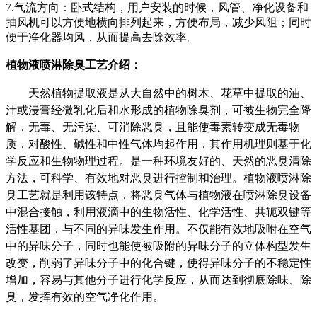
7.气流方向：卧式结构，用户安装的时候，风管、净化设备和
抽风机可以方便地横向排列起来，方便布局，减少风阻；同时
便于净化器均风，从而提高去除效率。
植物液喷淋除臭工艺介绍：
天然植物提取液是从大自然中的树木、花草中提取的油、
汁或浸膏经微乳化后和水形成的植物除臭剂，可被生物完全降
解，无毒、无污染、可消除恶臭，且能使毒素转变成无毒物
质，对酸性、碱性和中性气体均起作用，其作用机理则基于化
学反应和生物物理过程。是一种环境友好的、天然的恶臭清除
方法，可科学、有效地对恶臭进行控制和治理。植物液喷淋除
臭工艺就是利用该特点，将恶臭气体与植物液在喷淋除臭设备
中混合接触，利用液滴中的生物活性、化学活性、共轭双键等
活性基团，与不同的异味发生作用。不仅能有效地吸咐在空气
中的异味分子，同时也能使被吸附的异味分子的立体构型发生
改变，削弱了异味分子中的化合键，使得异味分子的不稳定性
增加，容易与其他分子进行化学反应，从而达到彻底除味、除
臭，发挥有效的空气净化作用。