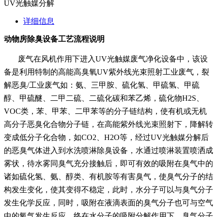
UV光触媒分解
详细信息
动物房除臭设备工艺流程说明
废气在风机作用下进入UV光触媒废气净化设备中，该设
备是利用特制的高能高臭氧UV紫外线光束照射工业废气，裂
解恶臭/工业废气如：氨、三甲胺、硫化氢、甲硫氢、甲硫
醇、甲硫醚、二甲二硫、二硫化碳和苯乙烯，硫化物H2S、
VOC类，苯、甲苯、二甲苯等的分子链结构，使有机或无机
高分子恶臭化合物分子链，在高能紫外线光束照射下，降解转
变成低分子化合物，如CO2、H2O等，经过UV光触媒分解后
的恶臭气体进入到水洗喷淋除臭设备，
水通过喷淋装置喷洒成
雾状，待水雾同臭气充分接触后，即可有效的吸附在臭气中的
诸如硫化氢、氨、醇类、有机胺等有害臭气，使臭气分子的结
构发生变化，使其变得不稳定，此时，水分子可以与臭
气分子
发生化学反应，同时，吸附在液滴表面的臭气分子也可与空气
中的氧气发生反应。终在水分子的吸附分解作用下，臭气分子