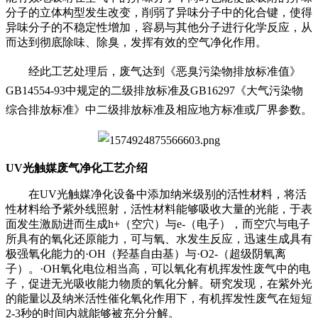
分子的立体构型发生改变，削弱了异味分子中的化合键，使得
异味分子的不稳定性增加，容易与其他分子进行化学反应，从
而达到彻底除味、除臭，发挥有效的空气净化作用。
经此工艺处理后，废气达到《恶臭污染物排放标准值》
GB14554-93中规定的二级排放标准及GB16297《大气污染物
综合排放标准》中二级排放标准及相应地方标准或厂界参数。
UV
光触媒废气净化工艺介绍
在UV光触媒净化设备中添加纳米级别的活性材料，将活
性材料给予紫外线照射，活性材料能够吸收大量的光能，于表
面发生激励进而生成h+（空穴）与e-（电子），而空穴与电子
所具有的氧化还原能力，可与氧、水发生反应，迅速生成具有
极强氧化能力的·OH（羟基自由基）与·O2-（超级阴氧离
子）。·OH氧化电位相当高，可以氧化有机挥发性废气中的电
子，促进无光吸收能力物质的氧化分解。研究发现，在紫外光
的能量以及纳米活性催化氧化作用下，有机挥发性废气在短短
2-3秒的时间内就能够被充分分解。