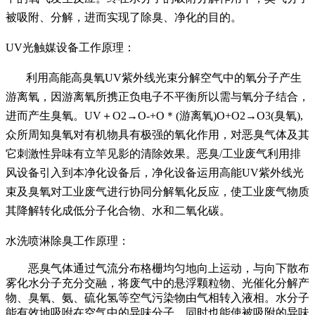
被吸附、分解，进而实现了除臭、净化的目的。
UV光触媒设备工作原理：
利用高能高臭氧UV紫外线光束分解空气中的氧分子产生
游离氧，因游离氧所携正负电子不平衡所以需与氧分子结合，
进而产生臭氧。UV＋O2→O-+O＊(游离氧)O+O2→O3(臭氧),
众所周知臭氧对有机物具有极强的氧化作用，对恶臭气体及其
它刺激性异味有立竿见影的清除效果。恶臭/工业废气利用排
风设备引入到本净化设备后，净化设备运用高能UV紫外线光
束及臭氧对工业废气进行协同分解氧化反应，使工业废气物质
其降解转化成低分子化合物、水和二氧化碳。
水洗喷淋除臭工作原理：
恶臭气体通过气流分布格栅均匀地向上运动，与向下散布
雾化水分子充分交融，将废气中的悬浮颗粒物、光催化分解产
物、臭氧、氨、硫化氢等空气污染物由气相转入液相。水分子
能有效地吸咐在空气中的异味分子，同时也能使被吸附的异味